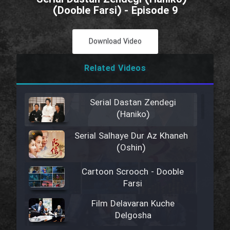
(Dooble Farsi) - Episode 9
Download Video
Related Videos
Serial Dastan Zendegi
(Haniko)
Serial Salhaye Dur Az Khaneh
(Oshin)
Cartoon Scrooch - Dooble
Farsi
Film Delavaran Kuche
Delgosha