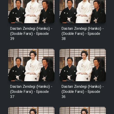
Cartoon Robin Hood - Dooble
Farsi (Ghabl Az Enghelab)
Dastan Zendegi (Haniko) -
Dastan Zendegi (Haniko) -
Serial Ayeneh 1364
(Dooble Farsi) - Episode
(Dooble Farsi) - Episode
39
38
Serial Bazam Madresam Dir
Shod 1362
Serial Hojr ebn Oday 1381
Film Akharin Marhaleh
Dastan Zendegi (Haniko) -
Dastan Zendegi (Haniko) -
(Dooble Farsi) - Episode
(Dooble Farsi) - Episode
Film Atash Penhan
37
36
Animeishen Cinemaei Safar Be