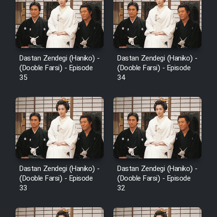
Sarzamin Dur
Film Jangju Pirooz
Film Padzahr
Dastan Zendegi (Haniko) -
Dastan Zendegi (Haniko) -
(Dooble Farsi) - Episode
(Dooble Farsi) - Episode
35
34
Film Shab Rubah
Film Shah Khamush
Film Fil Dar Tariki
Film Farsh Bad
Dastan Zendegi (Haniko) -
Dastan Zendegi (Haniko) -
(Dooble Farsi) - Episode
(Dooble Farsi) - Episode
33
32
Film In Haft Nafar