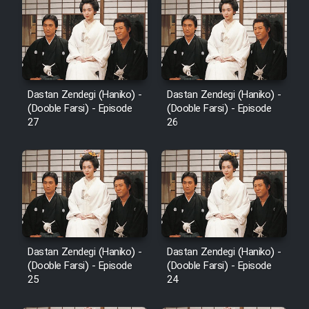
Mostanad Margbartarin
Heyvanat Donya - Dooble Farsi
Film Toofangar (Dooble Farsi)
Dastan Zendegi (Haniko) -
Dastan Zendegi (Haniko) -
Film Velgarde Vahshi (Dooble
(Dooble Farsi) - Episode
(Dooble Farsi) - Episode
Farsi)
27
26
Dastan Zendegi (Haniko) -
Dastan Zendegi (Haniko) -
(Dooble Farsi) - Episode
(Dooble Farsi) - Episode
25
24