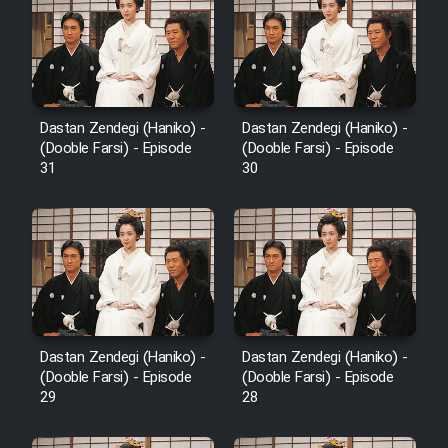
Film Fani
Cartoon Galiver - Kamel
(Dooble Farsi)
Dastan Zendegi (Haniko) -
Dastan Zendegi (Haniko) -
Film Shire Talayi (Dooble
(Dooble Farsi) - Episode
(Dooble Farsi) - Episode
Farsi)
31
30
Film Aseman Kharashe
Jahanami (Dooble Farsi)
Film Dastbord Be Bank (Dooble
Farsi)
Film Alpagoor (Dooble Farsi)
Dastan Zendegi (Haniko) -
Dastan Zendegi (Haniko) -
(Dooble Farsi) - Episode
(Dooble Farsi) - Episode
Film Herfeyi (Dooble Farsi)
29
28