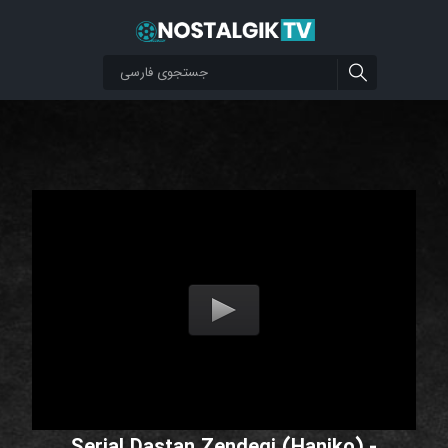
Serial Dastan Zendegi (Haniko) -