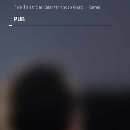
Tele Ta’atr Sar Kalantar Khosh Ghalb – Kamel
PUB