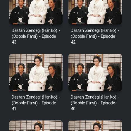
Film Avar
Film Behtarin Tabestan Man
Dastan Zendegi (Haniko) -
Dastan Zendegi (Haniko) -
(Dooble Farsi) - Episode
(Dooble Farsi) - Episode
43
42
Film Mard Aftabi
Film Salam be Entezar
Dastan Zendegi (Haniko) -
Dastan Zendegi (Haniko) -
Film Tejarat
(Dooble Farsi) - Episode
(Dooble Farsi) - Episode
41
40
Film Entehaye Ghodrat