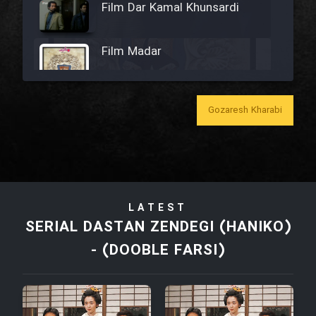
Film Dar Kamal Khunsardi
Film Madar
Gozaresh Kharabi
Film Bozorg Kheily Bozorg
Film Madarzan Salam
LATEST
Film Tora Dust Daram
SERIAL DASTAN ZENDEGI (HANIKO)
- (DOOBLE FARSI)
Film Zir Derakht Holu
Film Arabeh Marg