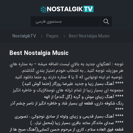
NostalgikTV
Pages
Best Nostalgia Music
Best Nostalgia Music
توجه : آهنگهاي جديد به بالاي ليست اضافه ميشه – به ستاره هاي
هر موزيك توجه كنيد , به انتخاب خودم امتياز بندي گذاشتم.
توصيه ام اينه اونهايي كه 3 يا 4 ستاره دارند رو حتما دانلود كنيد.
آهنگ بسیار زیبا و جدید علیرضا روزگار (حتما گوش کنید) ****
مجموعه ای بسیار زیبا از تمام ترانه های نوستالژیک و خاطره انگیز
آهنگ زیبای موش و گربه (گل گندم) از الهه ****
رنگ شکوفه داری، قطعه ای بسیار شاد و خاطره انگیز از ناصر چشم آذر
****
تصویری ****
آهنگ بسیار قدیمی و زیبای ولوله از صادق نوجوکی
،
صدای ماندگار ساعد باقری بسیار زیبا (محمل نیاز،…) ****
قطعه فوق العاده سلام ، کاری از مرحوم حسن کسایی(آهنگ صبح ها از