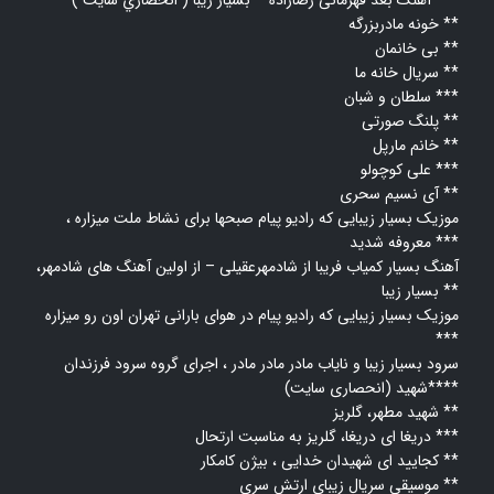
آهنگ بعد قهرمانی رضازاده – بسيار زيبا ( انحصاري سايت ) ***
خونه مادربزرگه **
بی خانمان **
سریال خانه ما **
سلطان و شبان ***
پلنگ صورتی **
خانم مارپل **
علی کوچولو ***
آی نسیم سحری **
موزیک بسیار زیبایی که رادیو پیام صبحها برای نشاط ملت میزاره ،
معروفه شدید ***
آهنگ بسیار کمیاب فریبا از شادمهرعقیلی – از اولین آهنگ های شادمهر،
بسیار زیبا **
موزیک بسیار زیبایی که رادیو پیام در هوای بارانی تهران اون رو میزاره
***
سرود بسیار زیبا و نایاب مادر مادر مادر ، اجرای گروه سرود فرزندان
شهید (انحصاری سایت)****
شهید مطهر، گلریز **
دریغا ای دریغا، گلریز به مناسبت ارتحال ***
کجایید ای شهیدان خدایی ، بیژن کامکار **
موسیقی سریال زیبای ارتش سری **