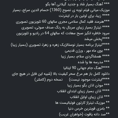
آهنگ بسیار شاد و جدید گیلانی آها بگو ***
موزیک میانی فیلم توبه ی نصوح (1360) حسام الدین سراج، بسیار
زیبا، برای اولین بار در اینترنت ****
هنرمند فقید کمال سلامی مجری سالهای 60 تلویزیون تصویری***
تصویری ****
تیتراژ بسیار زیبای سریال به رنگ صدف صوتی،
سرود خاطره انگیز صبح سعادت که سالهای 64 در رادیو و تلویزیون
پخش میشد****
تصویری (بسیار زیبا)****
تیتراژ برنامه بسیار نوستالژیک زهره و زهرا،
ورژن قدیمی ***
بوی ماه مهر
،
همشاگردی سلام، بسیار زیبا ****
مدرسه ها وا شده ***
آهنگ جام جهانی 90 ایتالیا****
دانلود کامل باز هم مرغ سحر کیفیت بالا (شبیه این فایل در هیچ جای
نسخه دوم (کاملتر)****
اینترنت موجود نیست)
موذن اذان بگو بسیار زیبا ***
اذان بسیار زیبای ابتدای انقلاب ****
اذان زیبای اوایل انقلاب ***
موزیک تیتراژ کارتون فوتبالیست ها **
بامزی قویترین خرس دنیا **
صد دانه یاقوت (خواهران غریب)**