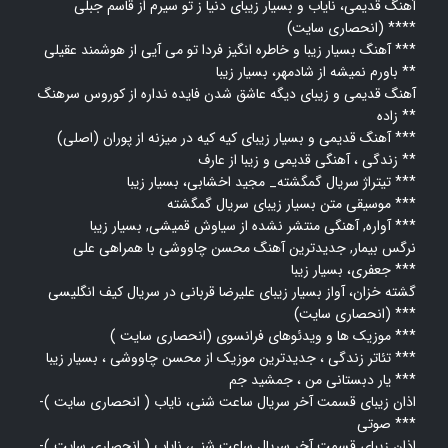
آهنگ قدیمی، نایاب و بسیار زیبای دنیا ز تو سیرم از قاسم جبلی
(انحصاری سایت) ****
آهنگ بسیار زیبا و خاطره انگیز فردا تو می آیی از هوشمند عقیلی ***
باورم نمیشه از شادمهر، بسیار زیبا **
آهنگ قدیمی و زیبای دیگه عاشق شدن فایده نداره از کوروس سرهنگ
زاده **
آهنگ قدیمی و بسیار زیبای کیه کیه در میزنه از پوران (اصلی) ***
زندگی ، آهنگی قدیمی و زیبا از عارف **
تیتراژ سریال گمگشته_ مجید اخشابی، بسیار زیبا ***
موسیقی متن بسیار زیبای سریال گمگشته ***
آواره, آهنگی منتشر نشده از سیاوش قمیشی, بسیار زیبا ***
نرگس بیمار, جدیدترین آهنگ محسن چاووشی با همراهی علی
جعفری، بسیار زیبا ***
گشته خزان، آواز بسیار زیبای علیرضا قربانی در سریال کیف انگلیسی
(انحصاری سایت) ***
موزیک ها و ویدئوهای فرانسوی (انحصاری سایت ) ***
تئاتر زندگی ، جدیدترین موزیک از محسن چاووشی ، بسیار زیبا ***
یار دبستانی من ، جمشید جم ***
اذان زیبای قسمت آخر سریال ساعت شنی، نایاب ( انحصاری سایت )-
صوتی ***
اذان زیبای قسمت آخر سریال ساعت شنی، نایاب ( انحصاری سایت )-