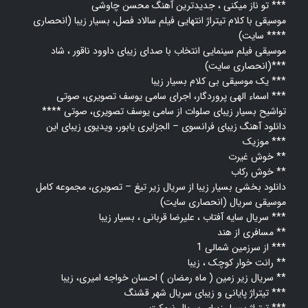
تو ناز میکنی ، جدیدترین آهنگ محسن چاوشی ***
موسیقی با کلام تیتراژ انتهایی فیلم سالاد فصل، بسیار زیبا (انحصاری
سایت) ****
موسیقی فیلم سینمایی انتخاب با صدای زیبای داوود ناقور ، شاد
(انحصاری سایت)***
یک موسیقی بی کلام بسیار زیبا ***
صوتی ***
اسماء الهی پروردگار، اجرای سامی یوسف تصویری،
تواشیح بسیار زیبای صلوات از سامی یوسف تصویری،
صوتی ****
دانلود آهنگ زیبای فرانسوی – الجزایری یابور،
ویدیوی زیبای این
موزیک ***
خوش غیرت **
خوش رکاب **
دانلود بخشی بسیار زیبا از سریال زیر تیغ – تصویری، مجموعه کامل
موسیقی سریال (انحصاری سایت)
سریال سایه آفتاب ، علیرضا قربانی ، بسیار زیبا ***
مسافری از هند **
از سرزمین شمالی 1 ***
رانت خوار کوچک ، زیبا **
سریال زیر زمین ( ماه رمضان ) احسان خواجه امیری، زیبا **
تیتراژ پایانی و زیبای سریال شهر قشنگ ***