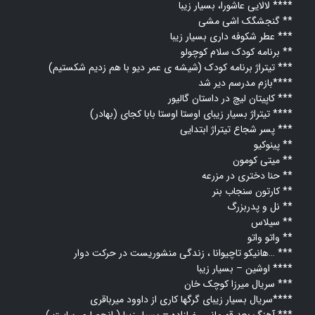
لالایی عاشورا، بسیار زیبا ****
گنجشگک اشی مشی **
عطر شکوفه داری بسیار زیبا ***
برنامه کودک سلام کوچولو **
تیتراژ برنامه کودک (شیشه ی عمر دیو با هم زدیم شکستیم) ***
بازم مدرسم دیر شد****
کاپیتان لیچ در داستان گالیور ***
تیتراژ بسیار زیبای اوستا اوستا بابا کجای (بهادر) ****
پسر شجاع تیتراژ ابتدایی ***
پینوکیو **
میتی کومون **
حنا دختری در مزرعه **
کارتون سنجاب بنر **
نل و پدربزرگ **
سیلاس **
واتو واتو **
هانیکو تاچیوانا ، زندگی منشوریست در حرکت دوار… ***
اوشین – بسيار زيبا ****
سریال میرزا کوچک خان ***
سریال بسیار زیبای گرگها کاری از داوود میرباقری****