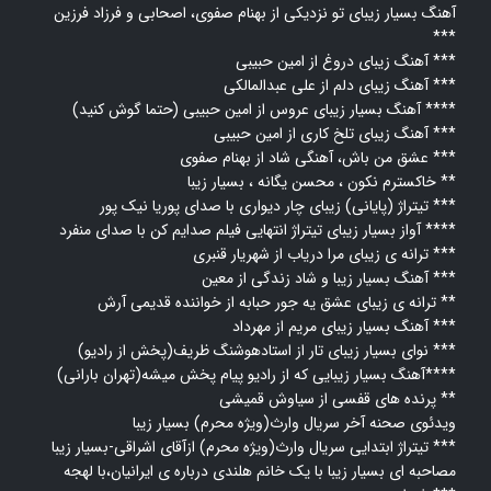
آهنگ بسیار زیبای تو نزدیکی از بهنام صفوی، اصحابی و فرزاد فرزین
***
آهنگ زیبای دروغ از امین حبیبی ***
آهنگ زیبای دلم از علی عبدالمالکی ***
آهنگ بسیار زیبای عروس از امین حبیبی (حتما گوش کنید) ****
آهنگ زیبای تلخ کاری از امین حبیبی ***
عشق من باش، آهنگی شاد از بهنام صفوی ***
خاکسترم نکون ، محسن یگانه ، بسیار زیبا **
تیتراژ (پایانی) زیبای چار دیواری با صدای پوریا نیک پور ***
آواز بسیار زیبای تیتراژ انتهایی فیلم صدایم کن با صدای منفرد ****
ترانه ی زیبای مرا دریاب از شهریار قنبری ***
آهنگ بسیار زیبا و شاد زندگی از معین ***
ترانه ی زیبای عشق یه جور حبابه از خواننده قدیمی آرش **
آهنگ بسیار زیبای مریم از مهرداد ***
نوای بسیار زیبای تار از استادهوشنگ ظریف(پخش از رادیو) ***
آهنگ بسیار زیبایی که از رادیو پیام پخش میشه(تهران بارانی)****
پرنده های قفسی از سیاوش قمیشی **
ویدئوی صحنه آخر سریال وارث(ویژه محرم) بسیار زیبا
تیتراژ ابتدایی سریال وارث(ویژه محرم) ازآقای اشراقی-بسیار زیبا ***
مصاحبه ای بسیار زیبا با یک خانم هلندی درباره ی ایرانیان،با لهجه