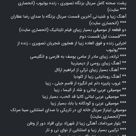
پشت صحنه کامل سریال بزنگاه تصویری ،
زنده یوتیوب (انحصاری
سایت) ***
آهنگ زیبا و شنیدنی آخرین قسمت سریال بزنگاه با صدای رضا عطاران
(انحصاری سایت) ***
دو قطعه از موسیقی بسیار زیبای فیلم تایتانیک (انحصاری سایت)
قسمت دوم***
قسمت اول
/
اجرایی زنده و فوق العاده زیبا از همایون شجریان تصویری ،
زنده از
یوتیوب****
ترانهء زیبای مادر از سامی یوسف به فارسی و انگلیسی ***
آهنگ زیبای روسی از دیمیترینا **
آهنگ بسیار زیبای ترکی از ابراهیم ارکال ***
آهنگ رومانیایی زیبا از کلودیا **
غروب پاییزه دلم غم انگیزه از قاسم جبلی ، زیبا **
موسیقی عربی لبنانی و شاد از الیسا ، زیبا **
موسیقی عربی لبنانی کاتیا قد الحب، بسیار زیبا ***
موسیقی عربی و کودکانه یا بابا، بسیار زیبا ***
موسیقی تیتراژ سریال خانه ای در تاریکی با صدای استثنایی سینا سرلک
(انحصاری سایت)***
بلوار میرداماد، آهنگی زیبا از شهرزاد برای افراد دور از وطن **
ترکیبی بسیار زیبا و استثنایی از نوای نی و تار ***