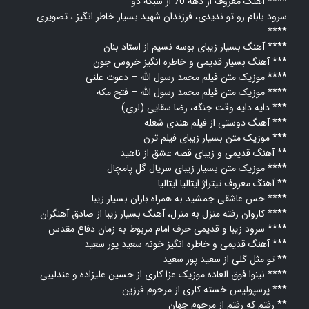
آهنگ معروف از دهه 70 از شبکه دو ****
سرود بابام رو تو ندیدی، فرزندان شهید بسیار خاطر انگیز
،
تصویری
****
آهنگ بسیار زیبای بوسه نسیم از استاد بنان ****
آهنگ بسیار قدیمی و خاطره انگیز خروس جون ***
موزیک متن فیلم محمد رسول الله – دعوت علنی ****
موزیک متن فیلم محمد رسول الله – فتح مکه ****
دایه دایه وقت جنگه، رضا سقایی (لری) ***
آهنگ دوستی از فیلم هندی شعله ***
موزیک متن بسیار زیبای فیلم ترن ***
آهنگ قدیمی و زیبای قصه عشق از ناهید **
موزیک متن بسیار زیبای سریال گل پامچال ****
آهنگ معروف تیتراژ ایتالیا ایتالیا **
حس عاشقی جمشید به همراه باران بسیار زیبا ****
کاروان رفته منزل به منزل، آهنگ بسیار زیبا از صادق آهنگران ****
سرود زیبا و قدیمی حرف امام مربوط به زمان دفاع مقدس ****
آهنگ قدیمی و خاطره انگیز خونه سعید پور سعید ***
تو مثل گلی از سعید پور سعید **
نینوا فوق العاده موزیک عزا کاری از حسین علیزاده و عندلیبی ****
پرسپولیس خسته کاری از مرحوم فرزین ***
رفتم که رفتم از مرحوم جهان **