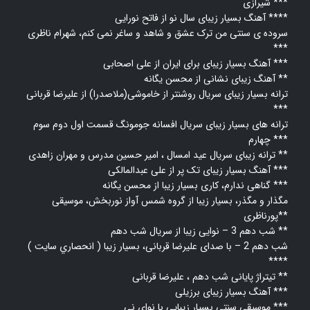
شیرازی ***
آهنگ بسیار زیبای سال نو از فاتح نورایی ****
سروده ی سنتی من ترک عشق و شاهد و ساغر نمی کنم، شهرام ناظری
***
آهنگ بسیار زیبای برای ایران از علی اصحابی ***
آهنگ زیبای نشانی از محسن یگانه **
ترانه بسیار زیبای سریال روشنتر از خاموشی(ملاصدرا) از علیرضا قربانی
***
ترانه های بسیار زیبای سریال افسانه جومونگ قسمت اول
دوم
سوم
چهارم ***
ترانه زیبای سریال عید امسال ، امیر حسین مدرس و مهران زاهدی **
آهنگ بسیار زیبای تک پر از علی عبدالمالکی ***
گناهی ندارم، کاری بسیار زیبا از محسن یگانه ***
مگذار و مگذر، بسیار زیبا از گروه شمس آواز نوربخش، موسیقی
پورناظری**
شب دهم 3 – نوایی زیبا از سریال شب دهم **
شب دهم 2 – با صدای علیرضا قربانی، بسيار زيبا ( انحصاري سايت )
****
تیتراژ پایانی شب دهم ، علیرضا قربانی **
آهنگ بسیار زیبای برزیلی ***
موسیقی سنتی بسیار زیبایی با نوای نی ***