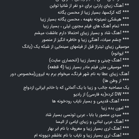
آهنگ زیبای پارتی برای دو نفر از شانیا تواین **
گله کرکسها، بسیار زیبا از محسن یگانه ***
هیشکی نمیتونه بفهمه ، محسن یگانه بسیار زیبا ***
تمام آهنگ های فیلم مجنون لیلی ، بسیار زیبا ****
آهنگ شاد و بسیار زیبای احتمالا دارم عاشقت میشم ***
چشم سیات، آهنگی زیبا و خاطره انگیز از منصور ***
موسیقی زیبای تیتراژ قبل از فیلمهای سینمایی از شبکه یک (یانگ
ایوانوه) **
آهنگ چینی و بسیار زیبا (انحصاری سایت) ***
موسیقی متن فیلم مادر بسیار زیبا (4 قطعه) ***
آهنگ زیبای عطا به نام شهر فرنگ، میخوام برم به ایرون(مخصوص دور
از وطن ها) ***
یک مصاحبه جالب و زیبا با یک آلمانی که با خانم ایرانی ازدواج
کرده(به فارسی) از رادیو DW ***
آهنگ قدیمی و بسیار نایاب رودخونه ها ****
امون بده زیبا **
سیدی منصور یا بابا ، عربی تونسی بسیار شاد ***
آهنگ عربی لبنانی و زیبای ایامی از الیسا **
آهنگ لری بسیار زیبا و معروف با نام ابر بهار ***
آهنگ لری بسیار زیبا و نایاب با نام عاشقم دیوونه ام ***