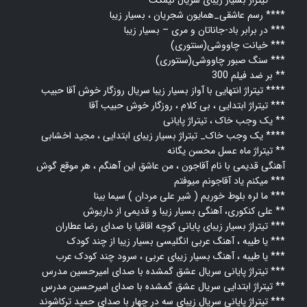
تیتراژ بسیار زیبای سریال نیمکت ***
رسم عاشقی_همایون شجریان ، بسیار زیبا ****
در برابر باد-جاناتان و مری – بسيار زيبا ***
خیانت چاووشی(سنتوری) ***
سنگ صبور چاووشی(سنتوری) ***
بر ضد فیلم 300 **
تیتراژ انتهایی با آواز بسیار زیبا سریال روزگار خوش آقا حبیب ****
تیتراژ ابتدایی ، بی کلام ، روزگار خوش حبیب آقا ***
یک وجب خاک ، تیتراژ پایانی **
یک وجب خاک_ تبتراژ بسیار زیبای ابتدایی ، مجید اخشابی ****
تیتراژ ماه عسل محسن یگانه **
آهنگی قدیمی با نام آقاجون ، من عاشق این آهنگم ، هر موقع گوش
میکنم یاد آقاجونم میوفتم ***
ما لره بلوط خوریم ( شیر علی مردان ) سیما بینا ***
علی کنکوری، آهنگی بسیار زیبا و قدیمی از داریوش **
تیتراژ بسیار زیبای پایانی کوچه اقاقیا با صدای رضا عطاران ***
یا طیبه ، آهنگ عربی انگلیسی بسیار زیبا از چند کودک ***
یا طیبه ، آهنگ بسیار زیبای عربی ، سرود چند کودک عرب ***
تیتراژ پایانی سریال عشق گمشده با صدای امیرحسین مدرس ***
تیتراژ ابتدایی سریال عشق گمشده با صدای امیرحسین مدرس **
تیتراژ پایانی سریال زیبای سه در چهار با صدای حمید ترکاشوند ***