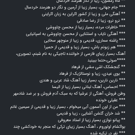
ماه رمضون، زیبا از نگار هنرمند خردسال **
جام جهانی، بسیار زیبا از آرمین و نگار دو هنرمند خردسال ***
آهنگی ملی و زیبا از کشور اکراین به زبان اکراینی **
نرو نرو، زیبا از رضا صادقی **
خاطرات مرده، بسیار زیبا از محسن چاووشی ***
آهنگی نایاب و استثنایی از محسن چاووشی به اسپانیایی ***
پاشنه سماری، قدیمی و زیبا از منوچهر سخایی ***
هم زبونم باش، بسیار زیبا و قدیمی از حمیرا ****
آهنگ بسیار زیبای فارسی از خواننده تاجیکی به نام شبنم، تصویری،
صوتی،حتما ببینید****
گنجشکک اشی مشی از فرهاد **
بوی عیدی، زیبا و نوستالژیک از فرهاد **
نارین نارین، بسیار زیبا آهنگ شاد عربی و هندی ***
احساس، آهنگ لبنانی بسیار زیبا از الیسا ***
وطن فروش، آهنگی از عرشیا که به سبک آدم فروش و بر ضد شادمهر
عقیلی خونده ***
من از اون آسمون آبی میخوام ، بسیار زیبا و قدیمی از سیمین غانم ***
شد خزان گلشن آشنایی ، زیبا و قدیمی **
پیانو نوازی بسیار زیبا از استاد معروفی **
بواکشام اولوروم ، آهنگ بسیار زیبای ترکی که منجر به خودکشی چند
نفر در ترکیه شده ***