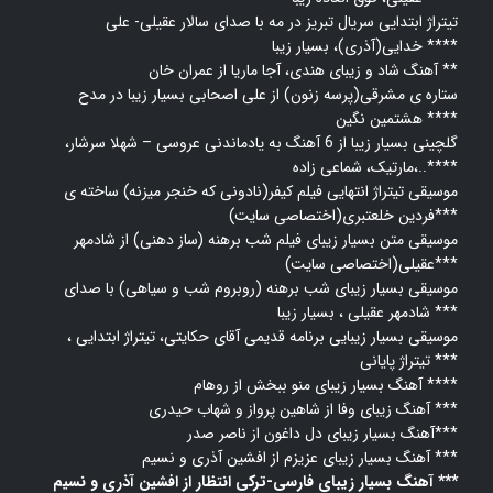
تیتراژ ابتدایی سریال تبریز در مه با صدای سالار عقیلی- علی
خدایی(آذری)، بسیار زیبا ****
آهنگ شاد و زیبای هندی، آجا ماریا از عمران خان **
ستاره ی مشرقی(پرسه زنون) از علی اصحابی بسیار زیبا در مدح
هشتمین نگین ****
گلچینی بسیار زیبا از 6 آهنگ به یادماندنی عروسی – شهلا سرشار،
مارتیک، شماعی زاده،..****
موسیقی تیتراژ انتهایی فیلم کیفر(نادونی که خنجر میزنه) ساخته ی
فردین خلعتبری(اختصاصی سایت)***
موسیقی متن بسیار زیبای فیلم شب برهنه (ساز دهنی) از شادمهر
عقیلی(اختصاصی سایت)***
موسیقی بسیار زیبای شب برهنه (روبروم شب و سیاهی) با صدای
شادمهر عقیلی ، بسیار زیبا ***
موسیقی بسیار زیبایی برنامه قدیمی آقای حکایتی، تیتراژ ابتدایی
،
تیتراژ پایانی ***
آهنگ بسیار زیبای منو ببخش از روهام ****
آهنگ زیبای وفا از شاهین پرواز و شهاب حیدری ***
آهنگ بسیار زیبای دل داغون از ناصر صدر***
آهنگ بسیار زیبای عزیزم از افشین آذری و نسیم ***
آهنگ بسیار زیبای فارسی-ترکی انتظار از افشین آذری و نسیم ***