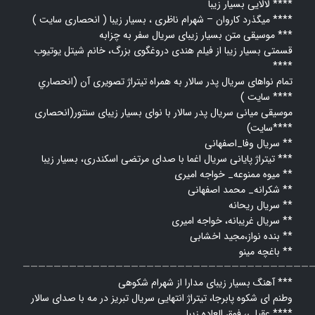
لالایی بسیار زیبا ****
میگذرد کاروان – شهرام ناظری ، بسیار زیبا ( انحصاری سایت ) ****
موسیقی متن بسیار زیبای سریال سفر به چزابه ***
قسمتی بسیار زیبا از فیلم هندی دروغگوی بزرگ، خانم شیتل یوتیوب
****
تمام نواهای سریال پدر سالار به همراه تیتراژ تصویری آن (انحصاري
سايت ) ****
موسیقی میانی سریال پدر سالار با نوای بسیار زیبای سنتور(انحصاری
سایت)****
سریال وفا_اصفهانی **
تیتراژ پایانی سریال اغما با صدای مرتضی اسکندری، بسیار زیبا ***
میوه ممنوعه_ خواجه امیری **
شکرانه_ محمد اصفهانی **
سریال ریحانه **
سریال غریبانه، خواجه امیری **
بنده نواز،مجید اخشابی **
باغچه مینو **
—————————————————————————————————————
آهنگ بسیار زیبای مدارا از شهرام شکوهی ***
وطنم ای شکوه پابرجا، تیتراژ انتهایی سریال تبریز در مه با صدای سالار
عقیلی، فوق العاده زیبا ****