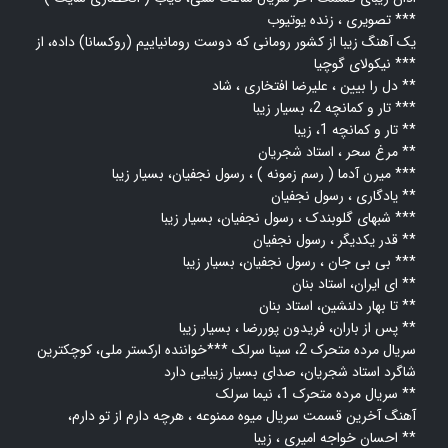
زنده یوتیوب ***
تصویری ،
یک آهنگ زیبا از کشور رومانی که دوست رومانیاییم (روکسانا) داده، از
نیکولای گوچیا ***
دل را بیین ، علیرضا افتخاری ، شاد **
تار و کمانچه 2، بسیار زیبا ***
تار و کمانچه 1، زیبا **
مرغ سحر ، استاد شجریان **
میرن آدما ( رسم زمونه ) ، رسول نجفیان، بسیار زیبا ***
یادگاری ، رسول نجفیان **
شبهای گلوبندک ، رسول نجفیان، بسیار زیبا ***
قدر یکدیگر ، رسول نجفیان **
بی بی جان ، رسول نجفیان، بسیار زیبا ***
ای ایران، استاد بنان **
تا بهار دلنشین، استاد بنان **
پس از باران، فریدون پوررضا ، بسیار زیبا **
سریال مرده متحرک 2، سینا سرلک ***خواننده ارکستر ملی، کوچکترین
شاگرد استاد شجریان، صدای بسیار زیبایی دارد
سریال مرده متحرک 1، نیما سرلک **
آهنگ آخرین قسمت سریال میوه ممنوعه ، هرچه دارم از تو دارم،
احسان خواجه امیری ، زیبا **