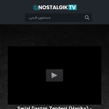
Serial Dastan Zendegi (Haniko) -