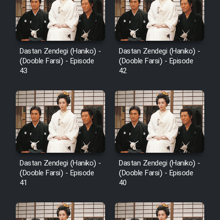
Film Avar
Film Behtarin Tabestan Man
Dastan Zendegi (Haniko) -
Dastan Zendegi (Haniko) -
(Dooble Farsi) - Episode
(Dooble Farsi) - Episode
43
42
Film Mard Aftabi
Film Salam be Entezar
Dastan Zendegi (Haniko) -
Dastan Zendegi (Haniko) -
Film Tejarat
(Dooble Farsi) - Episode
(Dooble Farsi) - Episode
41
40
Film Entehaye Ghodrat