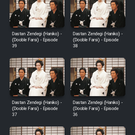
Cartoon Robin Hood - Dooble
Farsi (Ghabl Az Enghelab)
Dastan Zendegi (Haniko) -
Dastan Zendegi (Haniko) -
Serial Ayeneh 1364
(Dooble Farsi) - Episode
(Dooble Farsi) - Episode
39
38
Serial Bazam Madresam Dir
Shod 1362
Serial Hojr ebn Oday 1381
Film Akharin Marhaleh
Dastan Zendegi (Haniko) -
Dastan Zendegi (Haniko) -
(Dooble Farsi) - Episode
(Dooble Farsi) - Episode
Film Atash Penhan
37
36
Animeishen Cinemaei Safar Be