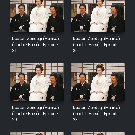
Film Fani
Cartoon Galiver - Kamel
(Dooble Farsi)
Dastan Zendegi (Haniko) -
Dastan Zendegi (Haniko) -
Film Shire Talayi (Dooble
(Dooble Farsi) - Episode
(Dooble Farsi) - Episode
Farsi)
31
30
Film Aseman Kharashe
Jahanami (Dooble Farsi)
Film Dastbord Be Bank (Dooble
Farsi)
Film Alpagoor (Dooble Farsi)
Dastan Zendegi (Haniko) -
Dastan Zendegi (Haniko) -
(Dooble Farsi) - Episode
(Dooble Farsi) - Episode
Film Herfeyi (Dooble Farsi)
29
28