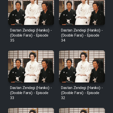
Sarzamin Dur
Film Jangju Pirooz
Film Padzahr
Dastan Zendegi (Haniko) -
Dastan Zendegi (Haniko) -
(Dooble Farsi) - Episode
(Dooble Farsi) - Episode
35
34
Film Shab Rubah
Film Shah Khamush
Film Fil Dar Tariki
Film Farsh Bad
Dastan Zendegi (Haniko) -
Dastan Zendegi (Haniko) -
(Dooble Farsi) - Episode
(Dooble Farsi) - Episode
33
32
Film In Haft Nafar