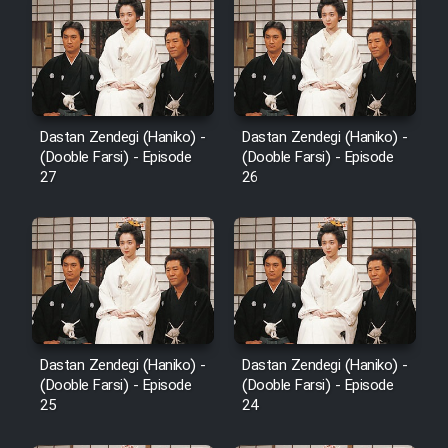
Mostanad Margbartarin
Heyvanat Donya - Dooble Farsi
Film Toofangar (Dooble Farsi)
Dastan Zendegi (Haniko) -
Dastan Zendegi (Haniko) -
Film Velgarde Vahshi (Dooble
(Dooble Farsi) - Episode
(Dooble Farsi) - Episode
Farsi)
27
26
Dastan Zendegi (Haniko) -
Dastan Zendegi (Haniko) -
(Dooble Farsi) - Episode
(Dooble Farsi) - Episode
25
24