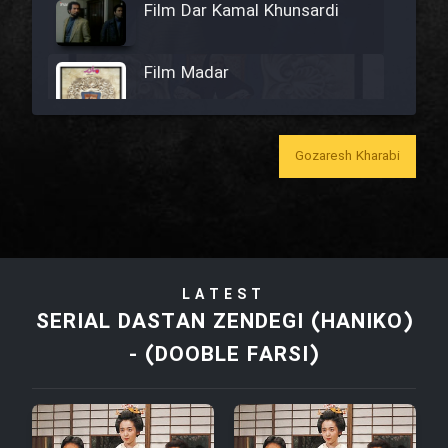
Film Dar Kamal Khunsardi
Film Madar
Gozaresh Kharabi
Film Bozorg Kheily Bozorg
Film Madarzan Salam
LATEST
Film Tora Dust Daram
SERIAL DASTAN ZENDEGI (HANIKO)
- (DOOBLE FARSI)
Film Zir Derakht Holu
Film Arabeh Marg