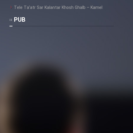
Tele Ta’atr Sar Kalantar Khosh Ghalb – Kamel
PUB