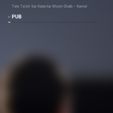
Tele Ta’atr Sar Kalantar Khosh Ghalb – Kamel
PUB