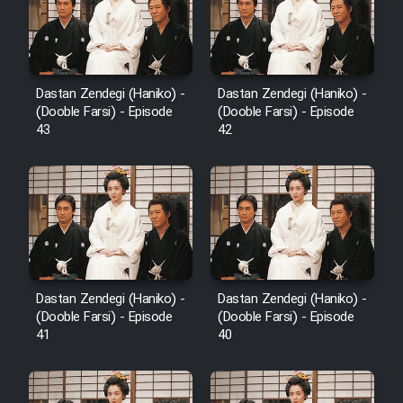
Film Avar
Film Behtarin Tabestan Man
Dastan Zendegi (Haniko) -
Dastan Zendegi (Haniko) -
(Dooble Farsi) - Episode
(Dooble Farsi) - Episode
43
42
Film Mard Aftabi
Film Salam be Entezar
Dastan Zendegi (Haniko) -
Dastan Zendegi (Haniko) -
Film Tejarat
(Dooble Farsi) - Episode
(Dooble Farsi) - Episode
41
40
Film Entehaye Ghodrat