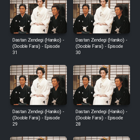
Film Fani
Cartoon Galiver - Kamel
(Dooble Farsi)
Dastan Zendegi (Haniko) -
Dastan Zendegi (Haniko) -
Film Shire Talayi (Dooble
(Dooble Farsi) - Episode
(Dooble Farsi) - Episode
Farsi)
31
30
Film Aseman Kharashe
Jahanami (Dooble Farsi)
Film Dastbord Be Bank (Dooble
Farsi)
Film Alpagoor (Dooble Farsi)
Dastan Zendegi (Haniko) -
Dastan Zendegi (Haniko) -
(Dooble Farsi) - Episode
(Dooble Farsi) - Episode
Film Herfeyi (Dooble Farsi)
29
28