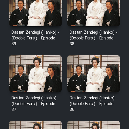
Cartoon Robin Hood - Dooble
Farsi (Ghabl Az Enghelab)
Dastan Zendegi (Haniko) -
Dastan Zendegi (Haniko) -
Serial Ayeneh 1364
(Dooble Farsi) - Episode
(Dooble Farsi) - Episode
39
38
Serial Bazam Madresam Dir
Shod 1362
Serial Hojr ebn Oday 1381
Film Akharin Marhaleh
Dastan Zendegi (Haniko) -
Dastan Zendegi (Haniko) -
(Dooble Farsi) - Episode
(Dooble Farsi) - Episode
Film Atash Penhan
37
36
Animeishen Cinemaei Safar Be