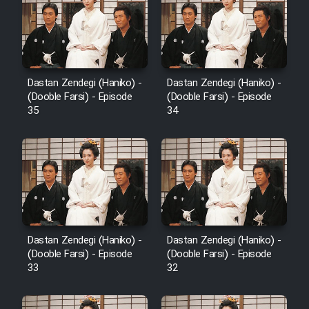
Sarzamin Dur
Film Jangju Pirooz
Film Padzahr
Dastan Zendegi (Haniko) -
Dastan Zendegi (Haniko) -
(Dooble Farsi) - Episode
(Dooble Farsi) - Episode
35
34
Film Shab Rubah
Film Shah Khamush
Film Fil Dar Tariki
Film Farsh Bad
Dastan Zendegi (Haniko) -
Dastan Zendegi (Haniko) -
(Dooble Farsi) - Episode
(Dooble Farsi) - Episode
33
32
Film In Haft Nafar