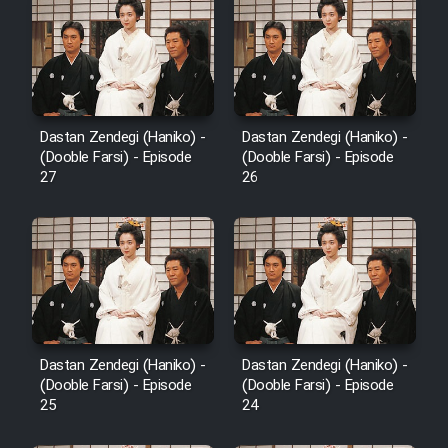
Mostanad Margbartarin
Heyvanat Donya - Dooble Farsi
Film Toofangar (Dooble Farsi)
Dastan Zendegi (Haniko) -
Dastan Zendegi (Haniko) -
Film Velgarde Vahshi (Dooble
(Dooble Farsi) - Episode
(Dooble Farsi) - Episode
Farsi)
27
26
Dastan Zendegi (Haniko) -
Dastan Zendegi (Haniko) -
(Dooble Farsi) - Episode
(Dooble Farsi) - Episode
25
24