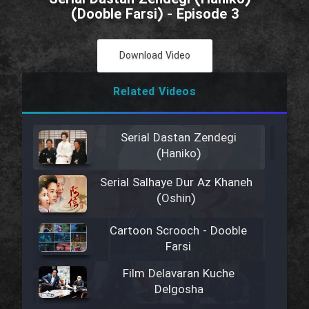
(Dooble Farsi) - Episode 3
Download Video
Related Videos
Serial Dastan Zendegi
(Haniko)
Serial Salhaye Dur Az Khaneh
(Oshin)
Cartoon Scrooch - Dooble
Farsi
Film Delavaran Kuche
Delgosha