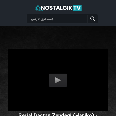
Serial Dastan Zendegi (Haniko) -