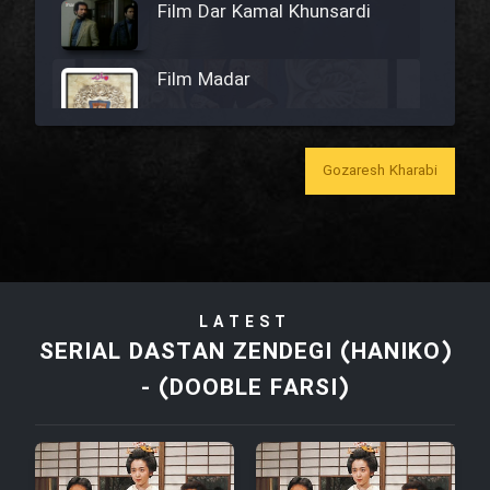
Film Dar Kamal Khunsardi
Film Madar
Gozaresh Kharabi
Film Bozorg Kheily Bozorg
Film Madarzan Salam
LATEST
Film Tora Dust Daram
SERIAL DASTAN ZENDEGI (HANIKO)
- (DOOBLE FARSI)
Film Zir Derakht Holu
Film Arabeh Marg