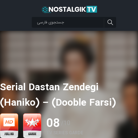
Serial Dastan Zendegi
(Haniko) – (Dooble Farsi)
08
/10
TV SERIES GARDE