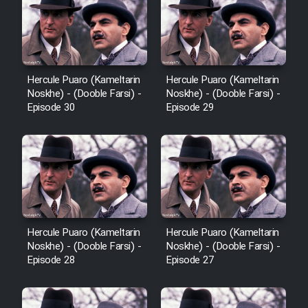
Cartoon Galiver - Kamel
(Dooble Farsi)
Hercule Puaro (Kameltarin
Hercule Puaro (Kameltarin
Film Shire Talayi (Dooble
Noskhe) - (Dooble Farsi) -
Noskhe) - (Dooble Farsi) -
Farsi)
Episode 30
Episode 29
Film Aseman Kharashe
Jahanami (Dooble Farsi)
Film Dastbord Be Bank (Dooble
Farsi)
Film Alpagoor (Dooble Farsi)
Hercule Puaro (Kameltarin
Hercule Puaro (Kameltarin
Noskhe) - (Dooble Farsi) -
Noskhe) - (Dooble Farsi) -
Episode 28
Episode 27
Film Herfeyi (Dooble Farsi)
Mostanad Margbartarin