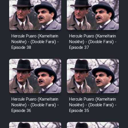
Cartoon Robin Hood - Dooble
Farsi (Ghabl Az Enghelab)
Serial Ayeneh 1364
Hercule Puaro (Kameltarin
Hercule Puaro (Kameltarin
Noskhe) - (Dooble Farsi) -
Noskhe) - (Dooble Farsi) -
Episode 38
Episode 37
Serial Bazam Madresam Dir
Shod 1362
Serial Hojr ebn Oday 1381
Film Akharin Marhaleh
Hercule Puaro (Kameltarin
Hercule Puaro (Kameltarin
Noskhe) - (Dooble Farsi) -
Noskhe) - (Dooble Farsi) -
Film Atash Penhan
Episode 36
Episode 35
Animeishen Cinemaei Safar Be