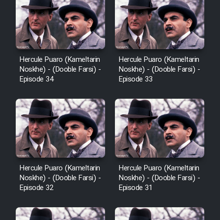
Sarzamin Dur
Film Jangju Pirooz
Film Padzahr
Hercule Puaro (Kameltarin
Hercule Puaro (Kameltarin
Noskhe) - (Dooble Farsi) -
Noskhe) - (Dooble Farsi) -
Episode 34
Episode 33
Film Shab Rubah
Film Shah Khamush
Film Fil Dar Tariki
Film Farsh Bad
Hercule Puaro (Kameltarin
Hercule Puaro (Kameltarin
Noskhe) - (Dooble Farsi) -
Noskhe) - (Dooble Farsi) -
Episode 32
Episode 31
Film In Haft Nafar
Film Fani