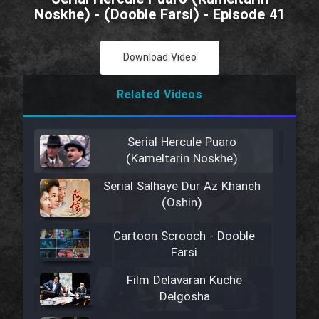
Noskhe) - (Dooble Farsi) - Episode 41
Download Video
Related Videos
Serial Hercule Puaro
(Kameltarin Noskhe)
Serial Salhaye Dur Az Khaneh
(Oshin)
Cartoon Scrooch - Dooble
Farsi
Film Delavaran Kuche
Delgosha