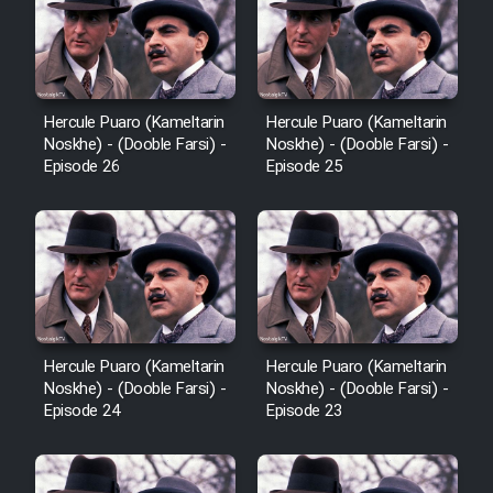
Heyvanat Donya - Dooble Farsi
Film Toofangar (Dooble Farsi)
Hercule Puaro (Kameltarin
Hercule Puaro (Kameltarin
Noskhe) - (Dooble Farsi) -
Noskhe) - (Dooble Farsi) -
Film Velgarde Vahshi (Dooble
Episode 26
Episode 25
Farsi)
Hercule Puaro (Kameltarin
Hercule Puaro (Kameltarin
Noskhe) - (Dooble Farsi) -
Noskhe) - (Dooble Farsi) -
Episode 24
Episode 23