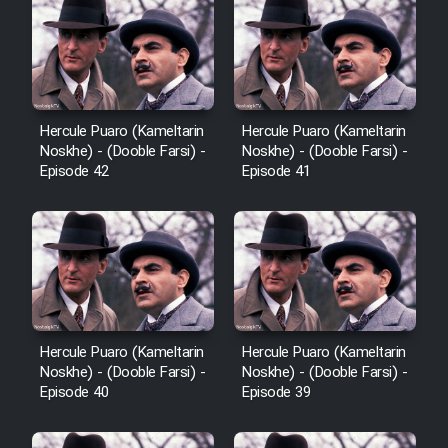
Film Avar
Film Behtarin Tabestan Man
Hercule Puaro (Kameltarin
Hercule Puaro (Kameltarin
Noskhe) - (Dooble Farsi) -
Noskhe) - (Dooble Farsi) -
Film Mard Aftabi
Episode 42
Episode 41
Film Salam be Entezar
Film Tejarat
Hercule Puaro (Kameltarin
Hercule Puaro (Kameltarin
Noskhe) - (Dooble Farsi) -
Noskhe) - (Dooble Farsi) -
Episode 40
Episode 39
Film Entehaye Ghodrat