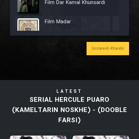
Film Dar Kamal Khunsardi
Film Madar
Gozaresh Kharabi
Film Bozorg Kheily Bozorg
Film Madarzan Salam
LATEST
Film Tora Dust Daram
SERIAL HERCULE PUARO
(KAMELTARIN NOSKHE) - (DOOBLE
Film Zir Derakht Holu
FARSI)
Film Arabeh Marg