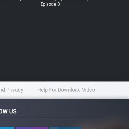
Episode 3
nd Privacy
Help For Download Video
licy
OW US