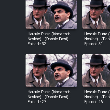
Cartoon Robin Hood - Dooble
Farsi (Ghabl Az Enghelab)
Hercule Puaro (Kameltarin
Hercule Puaro (
Serial Ayeneh 1364
Noskhe) - (Dooble Farsi) -
Noskhe) - (Doob
Episode 32
Episode 31
Serial Bazam Madresam Dir
Shod 1362
Serial Hojr ebn Oday 1381
Film Akharin Marhaleh
Hercule Puaro (Kameltarin
Hercule Puaro (
Noskhe) - (Dooble Farsi) -
Noskhe) - (Doob
Film Atash Penhan
Episode 27
Episode 26