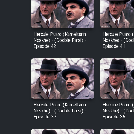
Film Arabeh Marg
Film Avar
Hercule Puaro (Kameltarin
Hercule Puaro (
Film Behtarin Tabestan Man
Noskhe) - (Dooble Farsi) -
Noskhe) - (Doob
Episode 42
Episode 41
Film Mard Aftabi
Film Salam be Entezar
Hercule Puaro (Kameltarin
Hercule Puaro (
Film Tejarat
Noskhe) - (Dooble Farsi) -
Noskhe) - (Doob
Episode 37
Episode 36
Film Entehaye Ghodrat