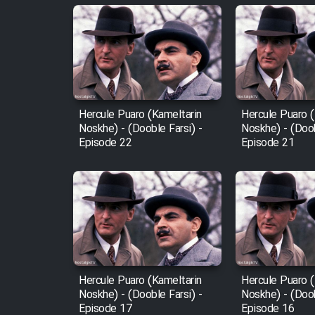
Animeishen Cinemaei Safar
Be Sarzamin Dur
Film Jangju Pirooz
Film Padzahr
Hercule Puaro (Kameltarin
Hercule Puaro (
Noskhe) - (Dooble Farsi) -
Noskhe) - (Doob
Film Shab Rubah
Episode 22
Episode 21
Film Shah Khamush
Film Fil Dar Tariki
Film Farsh Bad
Hercule Puaro (Kameltarin
Hercule Puaro (
Film In Haft Nafar
Noskhe) - (Dooble Farsi) -
Noskhe) - (Doob
Episode 17
Episode 16