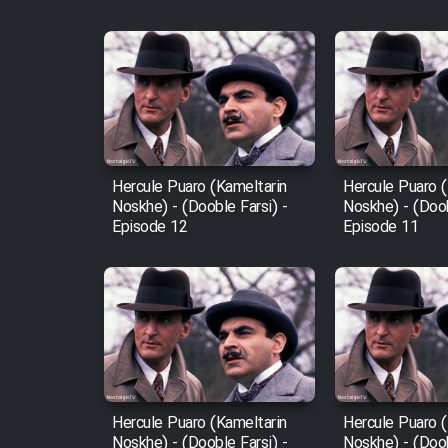
Film Fani
Cartoon Galiver - Kamel
(Dooble Farsi)
Film Shire Talayi (Dooble
Farsi)
Hercule Puaro (Kameltarin
Hercule Puaro (
Noskhe) - (Dooble Farsi) -
Noskhe) - (Doob
Film Aseman Kharashe
Episode 12
Episode 11
Jahanami (Dooble Farsi)
Film Dastbord Be Bank
(Dooble Farsi)
Film Alpagoor (Dooble Farsi)
Film Herfeyi (Dooble Farsi)
Hercule Puaro (Kameltarin
Hercule Puaro (
Noskhe) - (Dooble Farsi) -
Noskhe) - (Doob