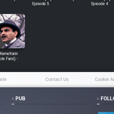
Episode 5
Episode 4
Kameltarin
le Farsi) -
ate
Contact Us
Cookie A
Po
PUB
FOLL