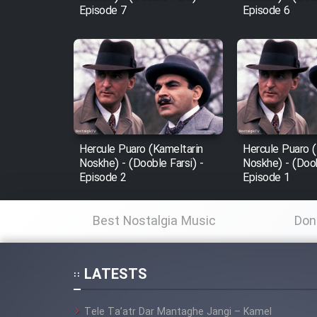
Episode 7
Episode 6
Mostanad Margbartarin
Heyvanat Donya - Dooble
Farsi
Film Toofangar (Dooble
Farsi)
Film Velgarde Vahshi (Dooble
Farsi)
Hercule Puaro (Kameltarin
Hercule Puaro (
Noskhe) - (Dooble Farsi) -
Noskhe) - (Doob
Episode 2
Episode 1
Best Nostalgia Music
Don
LATESTS
Tele Ta’atr Dar Mantaghe Jangi – Kamel