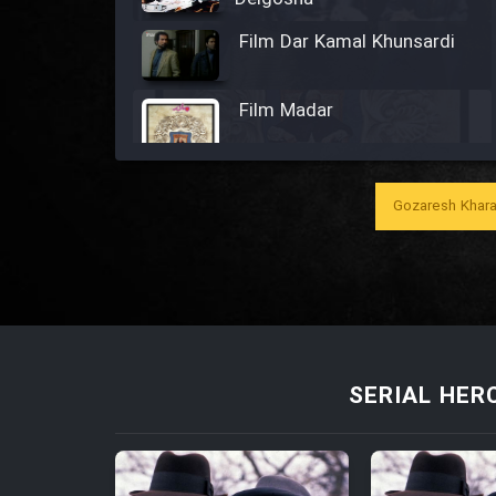
Film Dar Kamal Khunsardi
Film Madar
Gozaresh Khara
Film Bozorg Kheily Bozorg
Film Madarzan Salam
Film Tora Dust Daram
SERIAL HER
Film Zir Derakht Holu