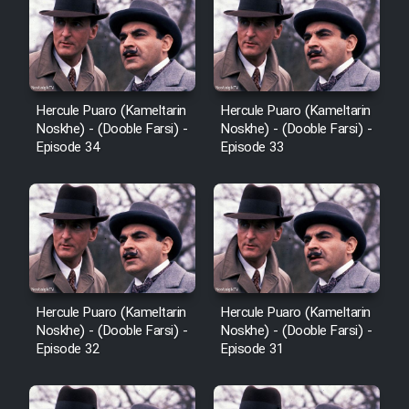
Sarzamin Dur
Film Jangju Pirooz
Film Padzahr
Hercule Puaro (Kameltarin
Hercule Puaro (Kameltarin
Noskhe) - (Dooble Farsi) -
Noskhe) - (Dooble Farsi) -
Episode 34
Episode 33
Film Shab Rubah
Film Shah Khamush
Film Fil Dar Tariki
Film Farsh Bad
Hercule Puaro (Kameltarin
Hercule Puaro (Kameltarin
Noskhe) - (Dooble Farsi) -
Noskhe) - (Dooble Farsi) -
Episode 32
Episode 31
Film In Haft Nafar
Film Fani