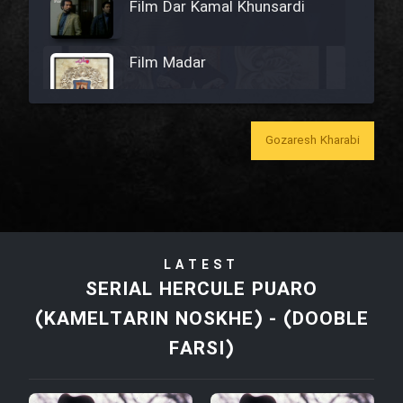
Film Dar Kamal Khunsardi
Film Madar
Gozaresh Kharabi
Film Bozorg Kheily Bozorg
Film Madarzan Salam
LATEST
Film Tora Dust Daram
SERIAL HERCULE PUARO
(KAMELTARIN NOSKHE) - (DOOBLE
Film Zir Derakht Holu
FARSI)
Film Arabeh Marg