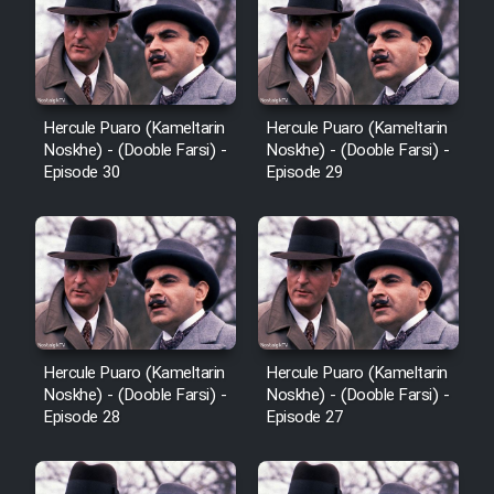
Cartoon Galiver - Kamel
(Dooble Farsi)
Hercule Puaro (Kameltarin
Hercule Puaro (Kameltarin
Film Shire Talayi (Dooble
Noskhe) - (Dooble Farsi) -
Noskhe) - (Dooble Farsi) -
Farsi)
Episode 30
Episode 29
Film Aseman Kharashe
Jahanami (Dooble Farsi)
Film Dastbord Be Bank (Dooble
Farsi)
Film Alpagoor (Dooble Farsi)
Hercule Puaro (Kameltarin
Hercule Puaro (Kameltarin
Noskhe) - (Dooble Farsi) -
Noskhe) - (Dooble Farsi) -
Episode 28
Episode 27
Film Herfeyi (Dooble Farsi)
Mostanad Margbartarin