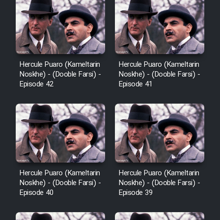
Film Avar
Film Behtarin Tabestan Man
Hercule Puaro (Kameltarin
Hercule Puaro (Kameltarin
Noskhe) - (Dooble Farsi) -
Noskhe) - (Dooble Farsi) -
Film Mard Aftabi
Episode 42
Episode 41
Film Salam be Entezar
Film Tejarat
Hercule Puaro (Kameltarin
Hercule Puaro (Kameltarin
Noskhe) - (Dooble Farsi) -
Noskhe) - (Dooble Farsi) -
Episode 40
Episode 39
Film Entehaye Ghodrat