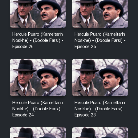
Heyvanat Donya - Dooble Farsi
Film Toofangar (Dooble Farsi)
Hercule Puaro (Kameltarin
Hercule Puaro (Kameltarin
Noskhe) - (Dooble Farsi) -
Noskhe) - (Dooble Farsi) -
Film Velgarde Vahshi (Dooble
Episode 26
Episode 25
Farsi)
Hercule Puaro (Kameltarin
Hercule Puaro (Kameltarin
Noskhe) - (Dooble Farsi) -
Noskhe) - (Dooble Farsi) -
Episode 24
Episode 23