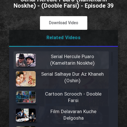
Noskhe) - (Dooble Farsi) - Episode 39
Download Video
Related Videos
Serial Hercule Puaro
(Kameltarin Noskhe)
Serial Salhaye Dur Az Khaneh
(Oshin)
Cartoon Scrooch - Dooble
Farsi
Film Delavaran Kuche
Delgosha