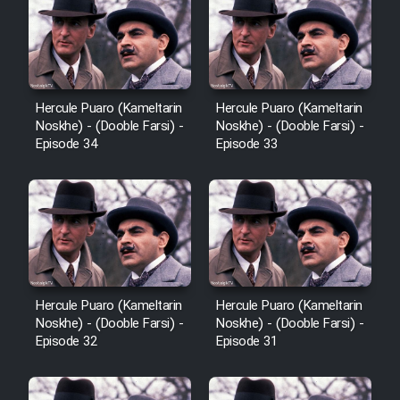
Sarzamin Dur
Film Jangju Pirooz
Film Padzahr
Hercule Puaro (Kameltarin
Hercule Puaro (Kameltarin
Noskhe) - (Dooble Farsi) -
Noskhe) - (Dooble Farsi) -
Episode 34
Episode 33
Film Shab Rubah
Film Shah Khamush
Film Fil Dar Tariki
Film Farsh Bad
Hercule Puaro (Kameltarin
Hercule Puaro (Kameltarin
Noskhe) - (Dooble Farsi) -
Noskhe) - (Dooble Farsi) -
Episode 32
Episode 31
Film In Haft Nafar
Film Fani