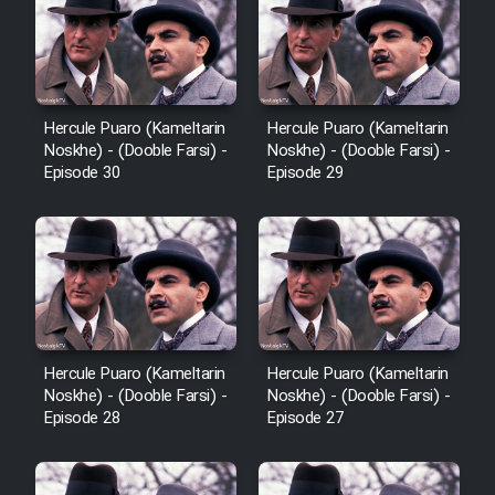
Cartoon Galiver - Kamel
(Dooble Farsi)
Hercule Puaro (Kameltarin
Hercule Puaro (Kameltarin
Film Shire Talayi (Dooble
Noskhe) - (Dooble Farsi) -
Noskhe) - (Dooble Farsi) -
Farsi)
Episode 30
Episode 29
Film Aseman Kharashe
Jahanami (Dooble Farsi)
Film Dastbord Be Bank (Dooble
Farsi)
Film Alpagoor (Dooble Farsi)
Hercule Puaro (Kameltarin
Hercule Puaro (Kameltarin
Noskhe) - (Dooble Farsi) -
Noskhe) - (Dooble Farsi) -
Episode 28
Episode 27
Film Herfeyi (Dooble Farsi)
Mostanad Margbartarin