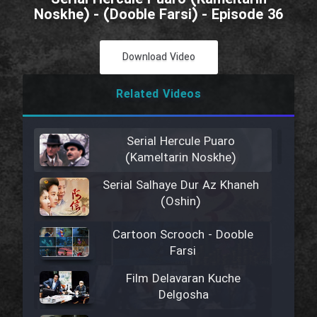
Noskhe) - (Dooble Farsi) - Episode 36
Download Video
Related Videos
Serial Hercule Puaro
(Kameltarin Noskhe)
Serial Salhaye Dur Az Khaneh
(Oshin)
Cartoon Scrooch - Dooble
Farsi
Film Delavaran Kuche
Delgosha