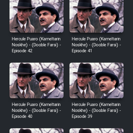
Film Avar
Film Behtarin Tabestan Man
Hercule Puaro (Kameltarin
Hercule Puaro (Kameltarin
Noskhe) - (Dooble Farsi) -
Noskhe) - (Dooble Farsi) -
Film Mard Aftabi
Episode 42
Episode 41
Film Salam be Entezar
Film Tejarat
Hercule Puaro (Kameltarin
Hercule Puaro (Kameltarin
Noskhe) - (Dooble Farsi) -
Noskhe) - (Dooble Farsi) -
Episode 40
Episode 39
Film Entehaye Ghodrat