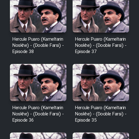
Cartoon Robin Hood - Dooble
Farsi (Ghabl Az Enghelab)
Serial Ayeneh 1364
Hercule Puaro (Kameltarin
Hercule Puaro (Kameltarin
Noskhe) - (Dooble Farsi) -
Noskhe) - (Dooble Farsi) -
Episode 38
Episode 37
Serial Bazam Madresam Dir
Shod 1362
Serial Hojr ebn Oday 1381
Film Akharin Marhaleh
Hercule Puaro (Kameltarin
Hercule Puaro (Kameltarin
Noskhe) - (Dooble Farsi) -
Noskhe) - (Dooble Farsi) -
Film Atash Penhan
Episode 36
Episode 35
Animeishen Cinemaei Safar Be