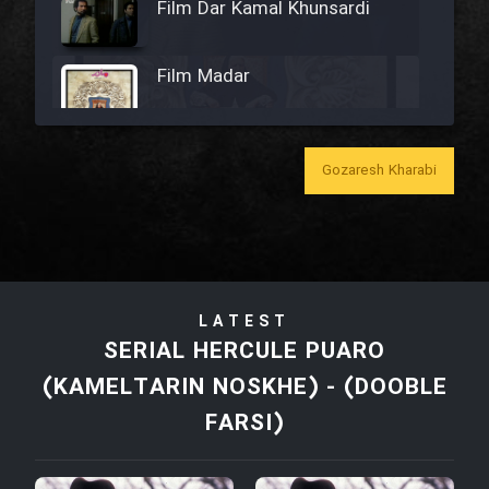
Film Dar Kamal Khunsardi
Film Madar
Gozaresh Kharabi
Film Bozorg Kheily Bozorg
Film Madarzan Salam
LATEST
Film Tora Dust Daram
SERIAL HERCULE PUARO
(KAMELTARIN NOSKHE) - (DOOBLE
Film Zir Derakht Holu
FARSI)
Film Arabeh Marg