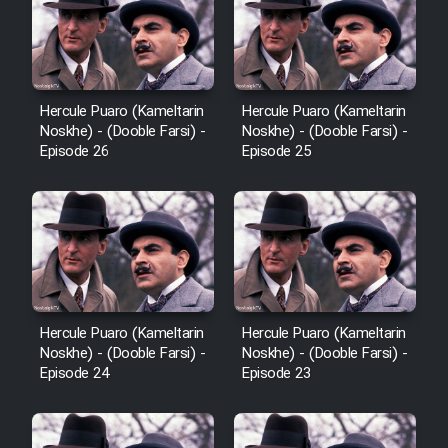
Heyvanat Donya - Dooble Farsi
Film Toofangar (Dooble Farsi)
Hercule Puaro (Kameltarin
Hercule Puaro (Kameltarin
Noskhe) - (Dooble Farsi) -
Noskhe) - (Dooble Farsi) -
Film Velgarde Vahshi (Dooble
Episode 26
Episode 25
Farsi)
Hercule Puaro (Kameltarin
Hercule Puaro (Kameltarin
Noskhe) - (Dooble Farsi) -
Noskhe) - (Dooble Farsi) -
Episode 24
Episode 23