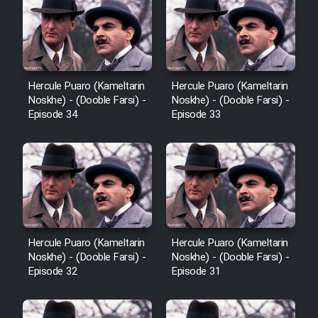
Sarzamin Dur
Film Jangju Pirooz
Film Padzahr
Hercule Puaro (Kameltarin
Hercule Puaro (Kameltarin
Noskhe) - (Dooble Farsi) -
Noskhe) - (Dooble Farsi) -
Episode 34
Episode 33
Film Shab Rubah
Film Shah Khamush
Film Fil Dar Tariki
Film Farsh Bad
Hercule Puaro (Kameltarin
Hercule Puaro (Kameltarin
Noskhe) - (Dooble Farsi) -
Noskhe) - (Dooble Farsi) -
Episode 32
Episode 31
Film In Haft Nafar
Film Fani