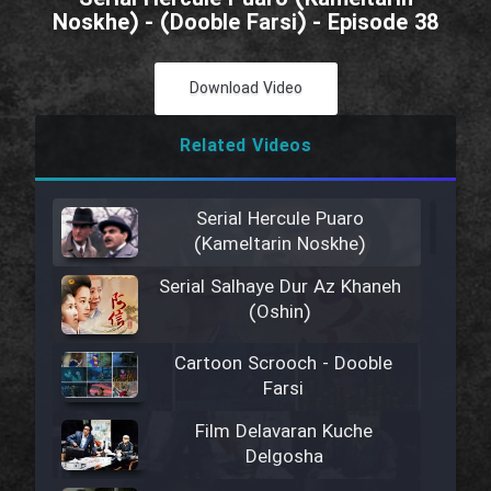
Noskhe) - (Dooble Farsi) - Episode 38
Download Video
Related Videos
Serial Hercule Puaro
(Kameltarin Noskhe)
Serial Salhaye Dur Az Khaneh
(Oshin)
Cartoon Scrooch - Dooble
Farsi
Film Delavaran Kuche
Delgosha