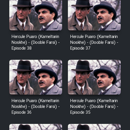
Cartoon Robin Hood - Dooble
Farsi (Ghabl Az Enghelab)
Serial Ayeneh 1364
Hercule Puaro (Kameltarin
Hercule Puaro (Kameltarin
Noskhe) - (Dooble Farsi) -
Noskhe) - (Dooble Farsi) -
Episode 38
Episode 37
Serial Bazam Madresam Dir
Shod 1362
Serial Hojr ebn Oday 1381
Film Akharin Marhaleh
Hercule Puaro (Kameltarin
Hercule Puaro (Kameltarin
Noskhe) - (Dooble Farsi) -
Noskhe) - (Dooble Farsi) -
Film Atash Penhan
Episode 36
Episode 35
Animeishen Cinemaei Safar Be