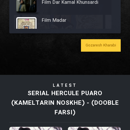
Film Dar Kamal Khunsardi
Film Madar
Gozaresh Kharabi
Film Bozorg Kheily Bozorg
Film Madarzan Salam
LATEST
Film Tora Dust Daram
SERIAL HERCULE PUARO
(KAMELTARIN NOSKHE) - (DOOBLE
Film Zir Derakht Holu
FARSI)
Film Arabeh Marg