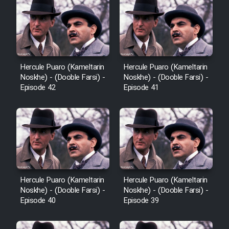
Film Avar
Film Behtarin Tabestan Man
Hercule Puaro (Kameltarin
Hercule Puaro (Kameltarin
Noskhe) - (Dooble Farsi) -
Noskhe) - (Dooble Farsi) -
Film Mard Aftabi
Episode 42
Episode 41
Film Salam be Entezar
Film Tejarat
Hercule Puaro (Kameltarin
Hercule Puaro (Kameltarin
Noskhe) - (Dooble Farsi) -
Noskhe) - (Dooble Farsi) -
Episode 40
Episode 39
Film Entehaye Ghodrat