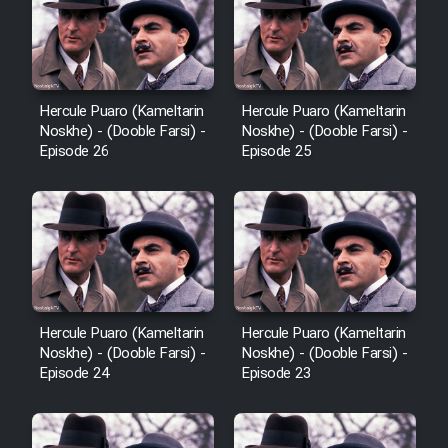
Heyvanat Donya - Dooble Farsi
Film Toofangar (Dooble Farsi)
Hercule Puaro (Kameltarin
Hercule Puaro (Kameltarin
Noskhe) - (Dooble Farsi) -
Noskhe) - (Dooble Farsi) -
Film Velgarde Vahshi (Dooble
Episode 26
Episode 25
Farsi)
Hercule Puaro (Kameltarin
Hercule Puaro (Kameltarin
Noskhe) - (Dooble Farsi) -
Noskhe) - (Dooble Farsi) -
Episode 24
Episode 23