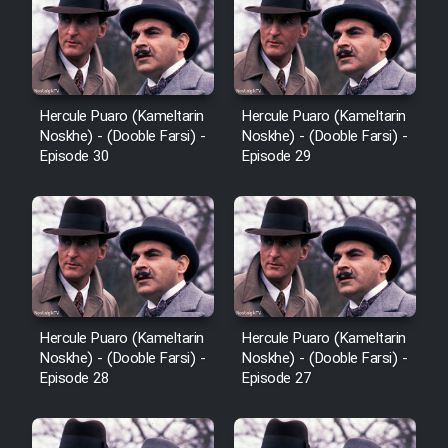
Cartoon Galiver - Kamel
(Dooble Farsi)
Hercule Puaro (Kameltarin
Hercule Puaro (Kameltarin
Film Shire Talayi (Dooble
Noskhe) - (Dooble Farsi) -
Noskhe) - (Dooble Farsi) -
Farsi)
Episode 30
Episode 29
Film Aseman Kharashe
Jahanami (Dooble Farsi)
Film Dastbord Be Bank (Dooble
Farsi)
Film Alpagoor (Dooble Farsi)
Hercule Puaro (Kameltarin
Hercule Puaro (Kameltarin
Noskhe) - (Dooble Farsi) -
Noskhe) - (Dooble Farsi) -
Episode 28
Episode 27
Film Herfeyi (Dooble Farsi)
Mostanad Margbartarin