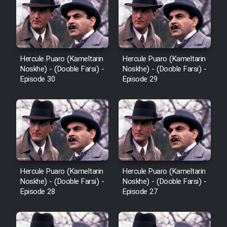
Cartoon Galiver - Kamel
(Dooble Farsi)
Hercule Puaro (Kameltarin
Hercule Puaro (Kameltarin
Film Shire Talayi (Dooble
Noskhe) - (Dooble Farsi) -
Noskhe) - (Dooble Farsi) -
Farsi)
Episode 30
Episode 29
Film Aseman Kharashe
Jahanami (Dooble Farsi)
Film Dastbord Be Bank (Dooble
Farsi)
Film Alpagoor (Dooble Farsi)
Hercule Puaro (Kameltarin
Hercule Puaro (Kameltarin
Noskhe) - (Dooble Farsi) -
Noskhe) - (Dooble Farsi) -
Episode 28
Episode 27
Film Herfeyi (Dooble Farsi)
Mostanad Margbartarin