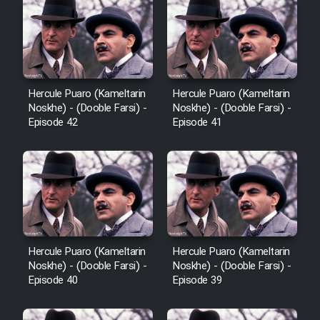
Film Avar
Film Behtarin Tabestan Man
Hercule Puaro (Kameltarin
Hercule Puaro (Kameltarin
Noskhe) - (Dooble Farsi) -
Noskhe) - (Dooble Farsi) -
Film Mard Aftabi
Episode 42
Episode 41
Film Salam be Entezar
Film Tejarat
Hercule Puaro (Kameltarin
Hercule Puaro (Kameltarin
Noskhe) - (Dooble Farsi) -
Noskhe) - (Dooble Farsi) -
Episode 40
Episode 39
Film Entehaye Ghodrat