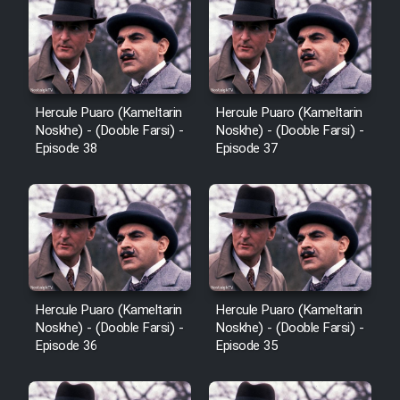
Cartoon Robin Hood - Dooble
Farsi (Ghabl Az Enghelab)
Serial Ayeneh 1364
Hercule Puaro (Kameltarin
Hercule Puaro (Kameltarin
Noskhe) - (Dooble Farsi) -
Noskhe) - (Dooble Farsi) -
Episode 38
Episode 37
Serial Bazam Madresam Dir
Shod 1362
Serial Hojr ebn Oday 1381
Film Akharin Marhaleh
Hercule Puaro (Kameltarin
Hercule Puaro (Kameltarin
Noskhe) - (Dooble Farsi) -
Noskhe) - (Dooble Farsi) -
Film Atash Penhan
Episode 36
Episode 35
Animeishen Cinemaei Safar Be