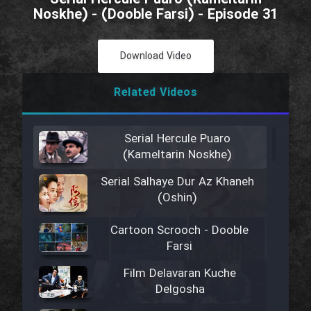
Noskhe) - (Dooble Farsi) - Episode 31
Download Video
Related Videos
Serial Hercule Puaro
(Kameltarin Noskhe)
Serial Salhaye Dur Az Khaneh
(Oshin)
Cartoon Scrooch - Dooble
Farsi
Film Delavaran Kuche
Delgosha