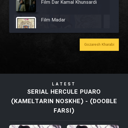
Film Dar Kamal Khunsardi
Film Madar
Gozaresh Kharabi
Film Bozorg Kheily Bozorg
Film Madarzan Salam
LATEST
Film Tora Dust Daram
SERIAL HERCULE PUARO
(KAMELTARIN NOSKHE) - (DOOBLE
Film Zir Derakht Holu
FARSI)
Film Arabeh Marg