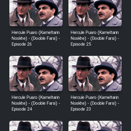
Heyvanat Donya - Dooble Farsi
Film Toofangar (Dooble Farsi)
Hercule Puaro (Kameltarin
Hercule Puaro (Kameltarin
Noskhe) - (Dooble Farsi) -
Noskhe) - (Dooble Farsi) -
Film Velgarde Vahshi (Dooble
Episode 26
Episode 25
Farsi)
Hercule Puaro (Kameltarin
Hercule Puaro (Kameltarin
Noskhe) - (Dooble Farsi) -
Noskhe) - (Dooble Farsi) -
Episode 24
Episode 23