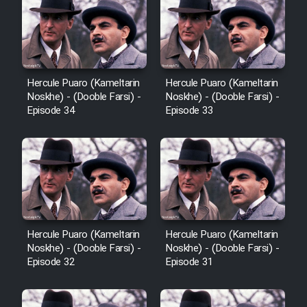
Sarzamin Dur
Film Jangju Pirooz
Film Padzahr
Hercule Puaro (Kameltarin
Hercule Puaro (Kameltarin
Noskhe) - (Dooble Farsi) -
Noskhe) - (Dooble Farsi) -
Episode 34
Episode 33
Film Shab Rubah
Film Shah Khamush
Film Fil Dar Tariki
Film Farsh Bad
Hercule Puaro (Kameltarin
Hercule Puaro (Kameltarin
Noskhe) - (Dooble Farsi) -
Noskhe) - (Dooble Farsi) -
Episode 32
Episode 31
Film In Haft Nafar
Film Fani