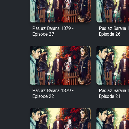
Cartoon Robin Hood - Dooble
Farsi (Ghabl Az Enghelab)
Pas az Barana 1379 -
Pas az Barana 
Episode 27
Episode 26
Serial Ayeneh 1364
Serial Bazam Madresam Dir
Shod 1362
Serial Hojr ebn Oday 1381
Pas az Barana 1379 -
Pas az Barana 
Episode 22
Episode 21
Film Akharin Marhaleh
Film Atash Penhan