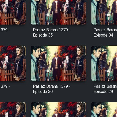
1379 -
Pas az Barana 1379 -
Pas az Baran
Episode 35
Episode 34
1379 -
Pas az Barana 1379 -
Pas az Baran
Episode 30
Episode 29