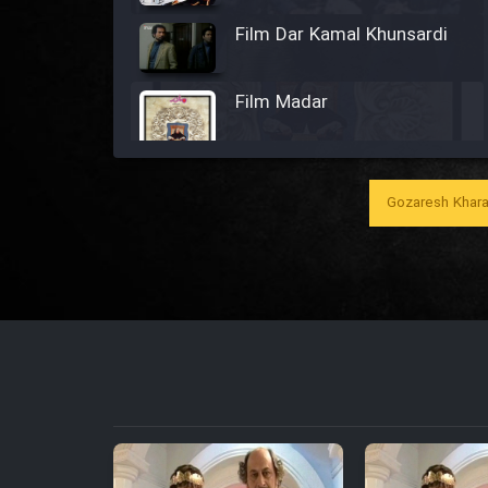
Film Dar Kamal Khunsardi
Film Madar
Gozaresh Khara
Film Bozorg Kheily Bozorg
Film Madarzan Salam
Film Tora Dust Daram
Film Zir Derakht Holu