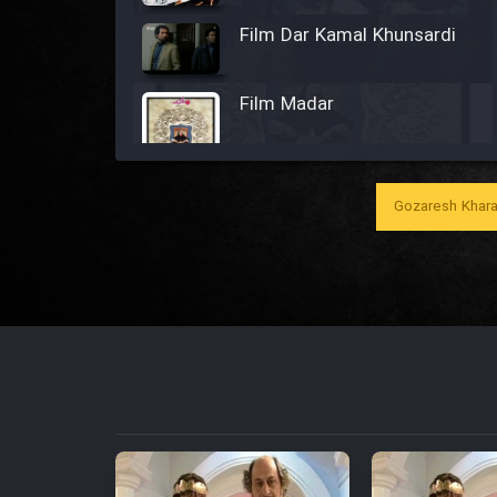
Film Dar Kamal Khunsardi
Film Madar
Gozaresh Khara
Film Bozorg Kheily Bozorg
Film Madarzan Salam
Film Tora Dust Daram
Film Zir Derakht Holu