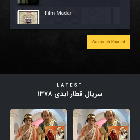
Film Madar
Gozaresh Kharabi
Film Bozorg Kheily Bozorg
Film Madarzan Salam
LATEST
Film Tora Dust Daram
سریال قطار ابدی ۱۳۷۸
Film Zir Derakht Holu
Film Arabeh Marg