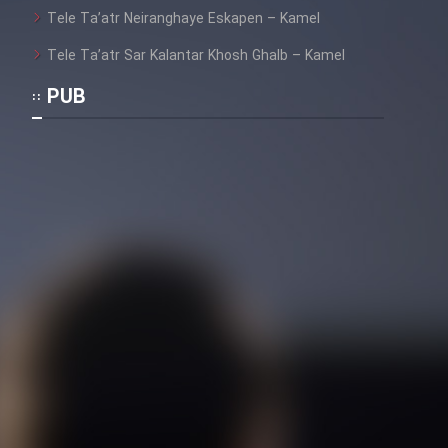
Tele Ta’atr Neiranghaye Eskapen – Kamel
Tele Ta’atr Sar Kalantar Khosh Ghalb – Kamel
PUB