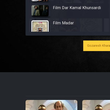
Film Dar Kamal Khunsardi
Film Madar
Gozaresh Khara
Film Bozorg Kheily Bozorg
Film Madarzan Salam
Film Tora Dust Daram
Film Zir Derakht Holu