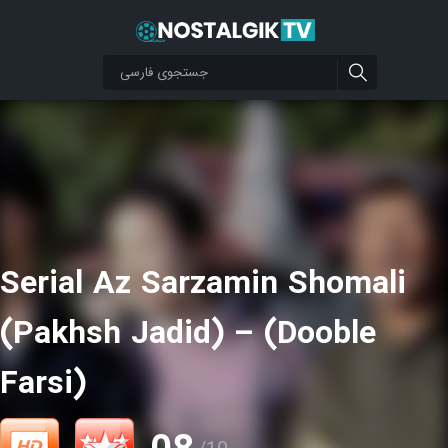
Serial Az Sarzamin Shomali
(Pakhsh Jadid) – (Dooble
Farsi)